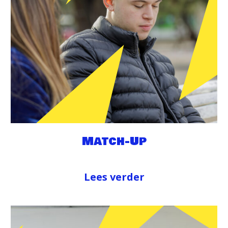
Match-Up
Lees verder