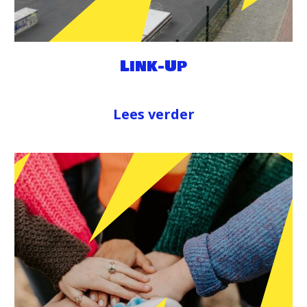
Link-Up
Lees verder