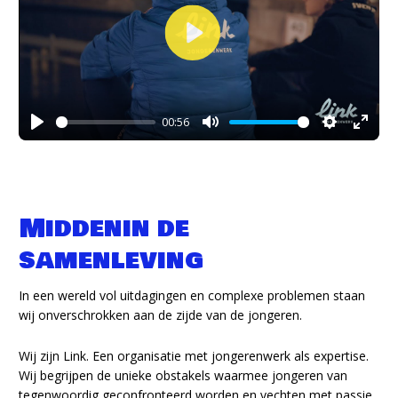
Play
00:56
Play
Mute
Settings
Enter
fullsc
Middenin de
samenleving
In een wereld vol uitdagingen en complexe problemen staan
wij onverschrokken aan de zijde van de jongeren.
Wij zijn Link. Een organisatie met jongerenwerk als expertise.
Wij begrijpen de unieke obstakels waarmee jongeren van
tegenwoordig geconfronteerd worden en vechten met passie