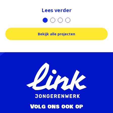
Lees verder
1
2
3
4
Bekijk alle projecten
Volg ons ook op