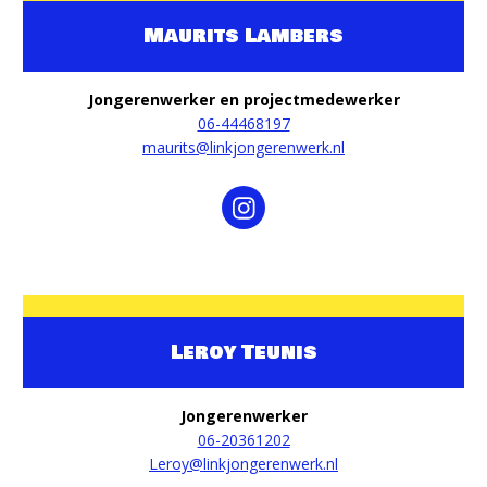
Maurits Lambers
Jongerenwerker en projectmedewerker
06-44468197
maurits@linkjongerenwerk.nl
Leroy Teunis
Jongerenwerker
06-20361202
Leroy@linkjongerenwerk.nl