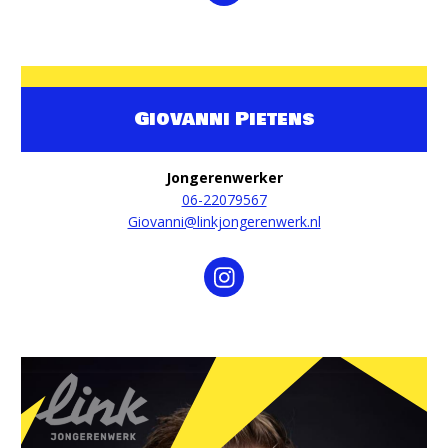
Giovanni Pietens
Jongerenwerker
06-22079567
Giovanni@linkjongerenwerk.nl