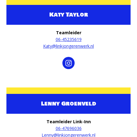
Katy Taylor
Teamleider
06-45235619
Katy@linkjongerenwerk.nl
Lenny Groenveld
Teamleider Link-Inn
06-47696036
Lenny@linkjongerenwerk.nl